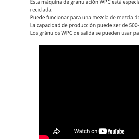
Esta máquina de granulación WPC está especia
reciclada.
Puede funcionar para una mezcla de mezcla de
La capacidad de producción puede ser de 500-
Los gránulos WPC de salida se pueden usar pa