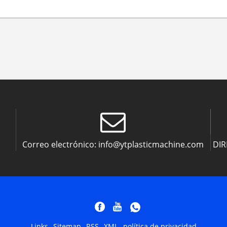
Correo electrónico:
info@ytplasticmachine.com
DIR
Links
Sitemap
RSS
XML
política de privacidad