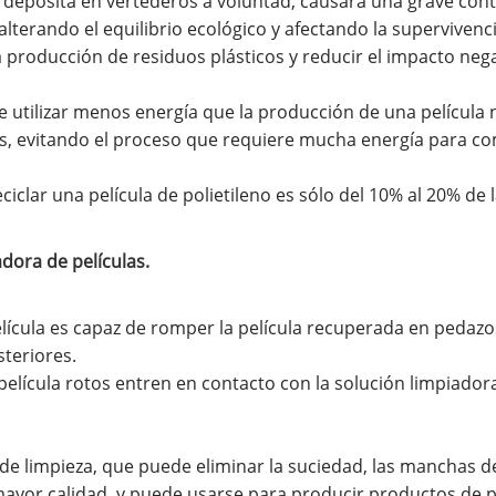
 deposita en vertederos a voluntad, causará una grave con
erando el equilibrio ecológico y afectando la supervivencia 
a producción de residuos plásticos y reducir el impacto neg
e utilizar menos energía que la producción de una película 
tes, evitando el proceso que requiere mucha energía para c
iclar una película de polietileno es sólo del 10% al 20% de 
adora de películas.
ícula es capaz de romper la película recuperada en pedazo
steriores.
ícula rotos entren en contacto con la solución limpiadora,
e limpieza, que puede eliminar la suciedad, las manchas de 
e mayor calidad, y puede usarse para producir productos de p