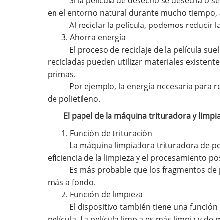
Si la película de desecho se desecha o se
en el entorno natural durante mucho tiempo, alt
Al reciclar la película, podemos reducir l
3. Ahorra energía
El proceso de reciclaje de la película suel
recicladas pueden utilizar materiales existen
primas.
Por ejemplo, la energía necesaria para rec
de polietileno.
El papel de la máquina trituradora y limpi
1. Función de trituración
La máquina limpiadora trituradora de pel
eficiencia de la limpieza y el procesamiento po
Es más probable que los fragmentos de pel
más a fondo.
2. Función de limpieza
El dispositivo también tiene una función d
película. La película limpia es más limpia y d