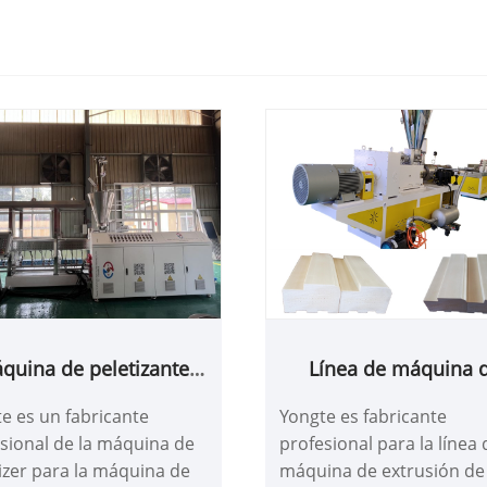
quina de peletizante
Línea de máquina 
para la máquina de
extrusión de produc
e es un fabricante
Yongte es fabricante
etización composición
de marco de puerta s
sional de la máquina de
profesional para la línea 
omposición de madera
de PVC WPC
izer para la máquina de
máquina de extrusión de
de plástico