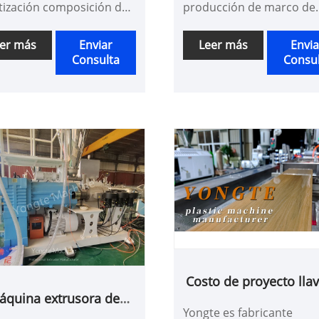
tización composición de
producción de marco de
osición de madera de
puerta sólida de PVC WP
ico, se utiliza para hacer
suministramos una máq
er más
Enviar
Leer más
Envia
Consulta
Consu
los de WPC con plástico
de alta calidad con un ser
 reciclado y 60-70% de
de proyecto llave en man
ra en polvo
Yongte Machine puede
funcionar de manera est
con energía de alta veloc
y ahorro
Costo de proyecto lla
áquina extrusora de
mano de Yongte WPC
Yongte es fabricante
oble tornillo cónico