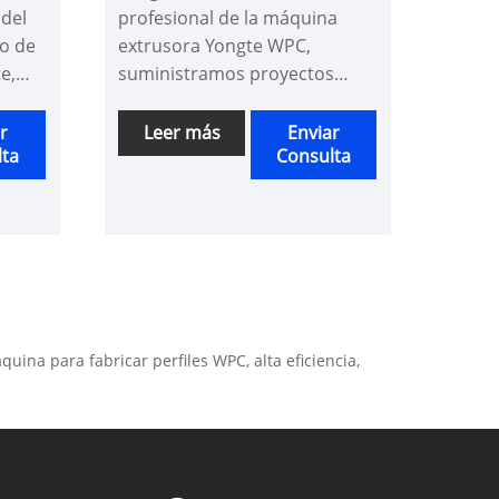
 del
profesional de la máquina
no de
extrusora Yongte WPC,
e,
suministramos proyectos
uina
llave en mano con alta calidad
as
y excelente servicio. Ahora
r
Leer más
Enviar
lta
Consulta
os
que tenemos esta máquina
es a
WPC completa en nuestro
nos
stock de fábrica, invitamos
que
sinceramente a los clientes a
visitar nuestra fábrica y nos
complace mostrarle la
máquina en funcionamiento.
na para fabricar perfiles WPC, alta eficiencia,