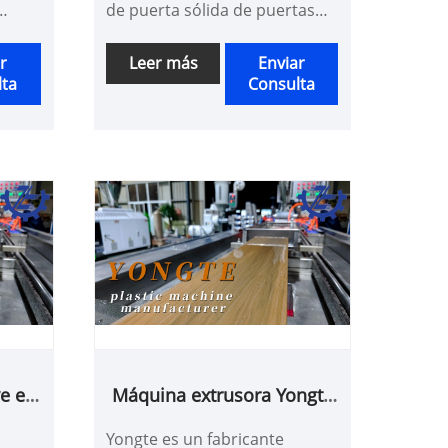
de puerta sólida de puertas
C,
sólidas de PVC WPC,
uina
suministramos una máquina
r
Leer más
Enviar
lta
Consulta
vicio
de alta calidad con un servicio
o,
de proyecto llave en mano,
Yongte Machine puede
able
funcionar de manera estable
idad
con alta velocidad y energía
de ahorro
ve en
Máquina extrusora Yongte
 WPC
WPC
Yongte es un fabricante