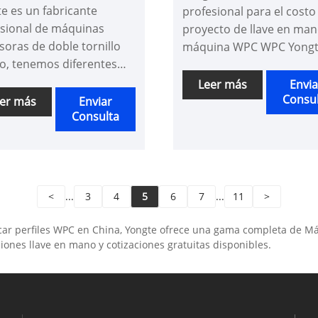
e es un fabricante
profesional para el costo
esional de máquinas
proyecto de llave en ma
soras de doble tornillo
máquina WPC WPC Yongt
o, tenemos diferentes
ahora tenemos esta máq
los de máquinas
WPC completa en nuestr
Leer más
Envia
soras de plástico en
Consu
stock de fábrica, invitam
er más
Enviar
Consulta
 de fábrica con alta
sinceramente a los client
ad.
visitar nuestra fábrica y 
alegramos de mostrarle 
la máquina se ejecuta.
<
...
3
4
5
6
7
...
11
>
ar perfiles WPC en China, Yongte ofrece una gama completa de Máqui
ciones llave en mano y cotizaciones gratuitas disponibles.