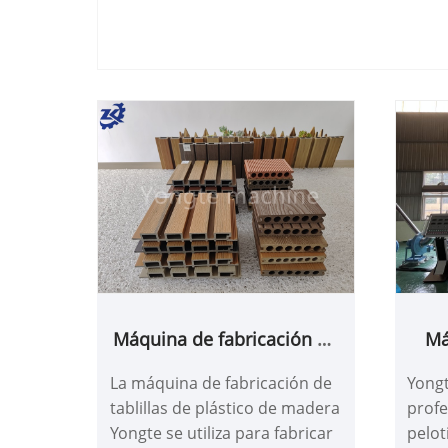
Máquina de fabricación de
Má
tablillas de plástico de
La máquina de fabricación de
Yongt
madera
pelr
tablillas de plástico de madera
profe
de c
Yongte se utiliza para fabricar
pelot