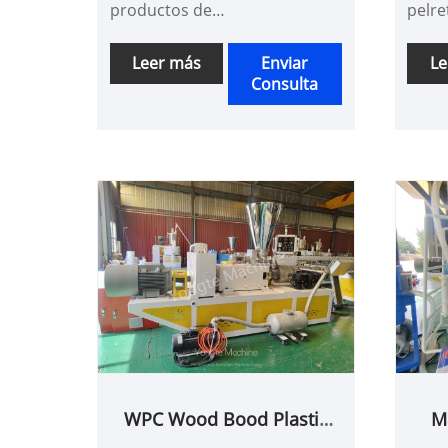
productos de
pelre
placa/panel/perfil de WPC con
comp
plástico PP/PE reciclado con
plást
Leer más
Enviar
Le
Consulta
60-70% de madera en polvo,
gránu
puede hacer diferentes
PP/PE
perfiles de WPC cambiando el
made
moho.
WPC Wood Bood Plastic
M
Composite PVC Marco de
d