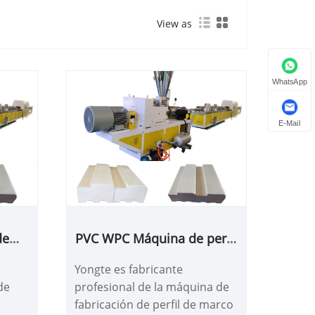
View as
WhatsApp
E-Mail
de
PVC WPC Máquina de perfil
ción
de perfil de marco de
Yongte es fabricante
ólida
puerta sólida WPC Foamed
de
profesional de la máquina de
fabricación de perfil de marco