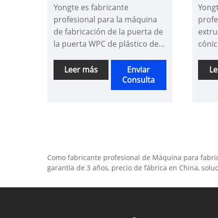
Yongte es fabricante
Yongt
la puerta WPC Máquina de
profesional para la máquina
prof
fabricación
de fabricación de la puerta de
extru
la puerta WPC de plástico de
cónic
madera de madera WPC WPC,
mode
suministramos una máquina
extru
Leer más
Enviar
Le
Consulta
de alta calidad con servicio de
stock
proyecto llave en mano,
calid
Yongte Machine puede
funcionar de manera estable
con alta velocidad y potencia
de ahorro
Como fabricante profesional de Máquina para fabric
garantía de 3 años, precio de fábrica en China, solu